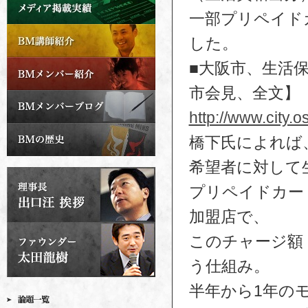
一部プリペイド
した。
■大阪市、生活
市会見、全文】
http://www.city.
橋下氏によれば
希望者に対して
プリペイドカー
加盟店で、
このチャージ額
う仕組み。
半年から1年の