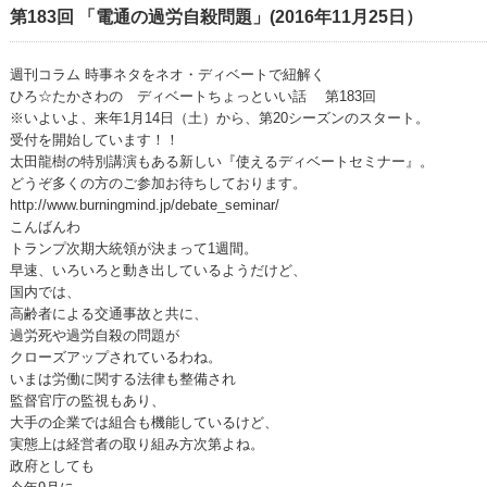
第183回 「電通の過労自殺問題」(2016年11月25日）
週刊コラム 時事ネタをネオ・ディベートで紐解く
ひろ☆たかさわの ディベートちょっといい話 第183回
※いよいよ、来年1月14日（土）から、第20シーズンのスタート。
受付を開始しています！！
太田龍樹の特別講演もある新しい『使えるディベートセミナー』。
どうぞ多くの方のご参加お待ちしております。
http://www.burningmind.jp/debate_seminar/
こんばんわ
トランプ次期大統領が決まって1週間。
早速、いろいろと動き出しているようだけど、
国内では、
高齢者による交通事故と共に、
過労死や過労自殺の問題が
クローズアップされているわね。
いまは労働に関する法律も整備され
監督官庁の監視もあり、
大手の企業では組合も機能しているけど、
実態上は経営者の取り組み方次第よね。
政府としても