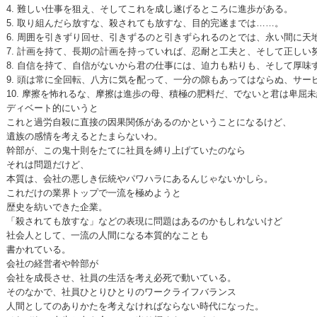
4. 難しい仕事を狙え、そしてこれを成し遂げるところに進歩がある。
5. 取り組んだら放すな、殺されても放すな、目的完遂までは……。
6. 周囲を引きずり回せ、引きずるのと引きずられるのとでは、永い間に天
7. 計画を持て、長期の計画を持っていれば、忍耐と工夫と、そして正しい
8. 自信を持て、自信がないから君の仕事には、迫力も粘りも、そして厚味
9. 頭は常に全回転、八方に気を配って、一分の隙もあってはならぬ、サー
10. 摩擦を怖れるな、摩擦は進歩の母、積極の肥料だ、でないと君は卑屈
ディベート的にいうと
これと過労自殺に直接の因果関係があるのかということになるけど、
遺族の感情を考えるとたまらないわ。
幹部が、この鬼十則をたてに社員を縛り上げていたのなら
それは問題だけど、
本質は、会社の悪しき伝統やパワハラにあるんじゃないかしら。
これだけの業界トップで一流を極めようと
歴史を紡いできた企業。
「殺されても放すな」などの表現に問題はあるのかもしれないけど
社会人として、一流の人間になる本質的なことも
書かれている。
会社の経営者や幹部が
会社を成長させ、社員の生活を考え必死で動いている。
そのなかで、社員ひとりひとりのワークライフバランス
人間としてのありかたを考えなければならない時代になった。