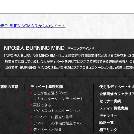
NEO_BURNINGMIND からのツイート
田龍樹の書籍
ディベート基礎知識
使えるディベートセ
ここが他と違うBMの
企業研修カフェテリ
コミュニケーションディベート
セミナー実績
実践できる
メディア掲載実績
ビジネスコミュニケーション
ギャラリー
ディベートに役立つ書籍
論題一覧
ディベートの準備に役立つサイト
ディベート用語集
相互リンク